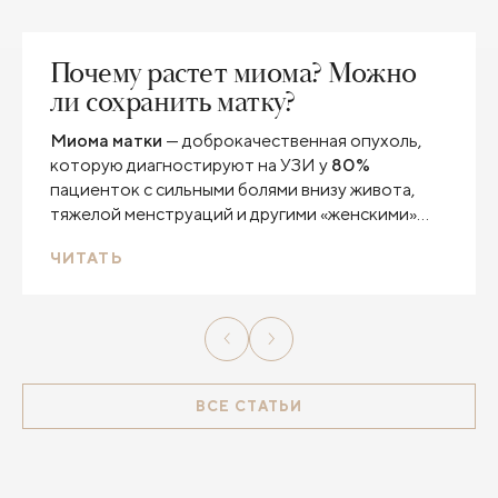
Почему растет миома? Можно
ли сохранить матку?
Миома матки
— доброкачественная опухоль,
которую диагностируют на УЗИ у
80%
пациенток с сильными болями внизу живота,
тяжелой менструаций и другими «женскими»
проблемами. К несчастью, заболеванию
ЧИТАТЬ
подвержены именно молодые женщины
репродуктивного возраста. Почему так
происходит? Как остановить рост узлов
миомы? И можно ли избежать удаления матки,
если опухоль уже достигла критического
размера, а в планах — рождение ребенка?
ВСЕ СТАТЬИ
Ответы на эти вопросы вы найдете в нашей
статье.