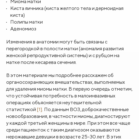
Миома матки
Киста яичника (киста желтого тела и дермоидная
киста)
Полипы матки
Аденомиоз
Изменения в анатомии могут быть связаны с
перегородкой в полости матки (аномалия развития
женской репродуктивной системы) и с рубцом на
матке после кесарева сечения.
В этом материале мы подробнее расскажем об
органосохраняющих вмешательствах, выполняемых
для удаления миомы матки. В первую очередь отметим,
что устойчивая потребность в малоинвазивных
операциях объясняется неутешительной
статистикой
[1]
. По данным ВОЗ, доброкачественные
новообразования, в частности миомы, диагностируют
у каждой третьей женщины в мире. При этом все чаще
среди пациенток с таким диагнозом оказываются
нерожавшие девушки в возрасте 25-30 лет. В этих