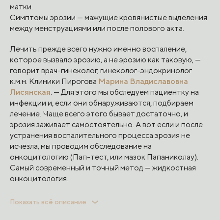
матки.
Симптомы эрозии — мажущие кровянистые выделения
между менструациями или после полового акта.
Лечить прежде всего нужно именно воспаление,
которое вызвало эрозию, а не эрозию как таковую, —
говорит врач-гинеколог, гинеколог-эндокринолог
к.м.н. Клиники Пирогова
Марина Владиславовна
Лисянская
. — Для этого мы обследуем пациентку на
инфекции и, если они обнаруживаются, подбираем
лечение. Чаще всего этого бывает достаточно, и
эрозия заживает самостоятельно. А вот если и после
устранения воспалительного процесса эрозия не
исчезла, мы проводим обследование на
онкоцитологию (Пап-тест, или мазок Папаниколау).
Самый современный и точный метод — жидкостная
онкоцитология.
Сейчас врачи отказываются от ранее популярной
Показать всё описание
тактики, что все эрозии нужно непременно прижигать,