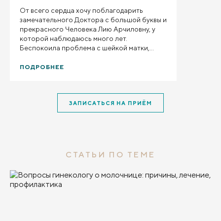
От всего сердца хочу поблагодарить
замечательного Доктора с большой буквы и
прекрасного Человека Лию Арчиловну, у
которой наблюдаюсь много лет.
Беспокоила проблема с шейкой матки,
которая отступила благодаря лечению
доктора. Высококвалифицированный ,
ПОДРОБНЕЕ
грамотный специалист, который к своим
пациентам находит чуткий деликатный
подход, настраивает на позитивный лад,
ЗАПИСАТЬСЯ НА ПРИЁМ
оказывает своевременную необходимую
помощь. Очень рада, что в своё время
встретила такого женского Доктора!
СТАТЬИ ПО ТЕМЕ