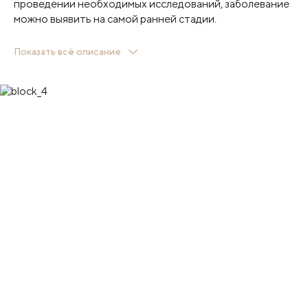
проведении необходимых исследований, заболевание
можно выявить на самой ранней стадии.
Также гинекологи Клиники Пирогова лечат:
Показать всё описание
Эктропион шейки матки
Лейкоплакию шейки матки
Полипы цервикального канала
Стеноз цервикального канала