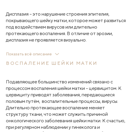
Дисплазия – это нарушение строения эпителия,
покрывающего шейку матки, которое может развиться
под воздействием вирусов или длительно
протекающего воспаления. В отличие от эрозии,
дисплазия не проявляется визуально.
Дисплазия имеет три степени:
Показать всё описание
ВОСПАЛЕНИЕ ШЕЙКИ МАТКИ
первая степень – обратимый в норму процесс при
устранении провоцирующих факторов;
вторая степень – умеренная дисплазия;
Подавляющее большинство изменений связано с
третья – тяжёлая степень дисплазии.
процессом воспаления шейки матки – цервицитом. К
цервициту приводят заболевания, передающиеся
Вторая и третья степени требуют активных действий
половым путём, воспалительные процессы, вирусы.
– удаления измененной ткани шейки матки, так как
Длительно протекающее воспаление меняет
впоследствии есть риск развития рака.
структуру ткани, что может служить причиной
онкологического заболевания шейки матки. К счастью,
при регулярном наблюдении у гинеколога и