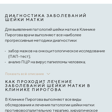
ДИАГНОСТИКА ЗАБОЛЕВАНИЙ
ШЕЙКИ МАТКИ
Для выявления патологий шейки матки в Клинике
Пирогова врачи выполняют все наиболее
прогрессивные методики диагностики:
забор мазков на онкоцитологическое исследование
(ПАП-тест);
анализ ПЦР на вирус папилломы человека;
анализ на другие урогенитальные инфекции (герпес,
Показать всё описание
хламидии);
КАК ПРОХОДИТ ЛЕЧЕНИЕ
кольпоскопия;
ЗАБОЛЕВАНИЙ ШЕЙКИ МАТКИ В
пробы Шиллера;
КЛИНИКЕ ПИРОГОВА
цервикоскопию;
В Клинике Пирогова выполняют все виды
выскабливание цервикального канала с биопсией (по
обследования и лечения патологии шейки матки:
показаниям врача).
противовоспалительную терапию, хирургическое