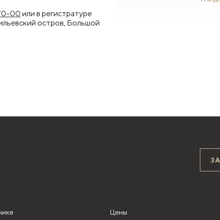
-70-00
или в регистратуре
сильевский остров, Большой
З
нике
Цены