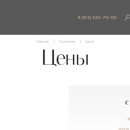
8 (812) 320-70-00
Главная
О клинике
Цены
Цены
с
ПОД