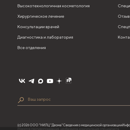
Высокотехнологичная косметология
Специ
Хирургическое лечение
Отзыв
Консультации врачей
Спецп
Диагностика и лаборатория
Конта
Все отделения
(с) 2026 ООО "НИЛЦ "Деома"
Сведения о медицинской организации
Инфо
Имеются противопоказания, необходима консультация специалиста