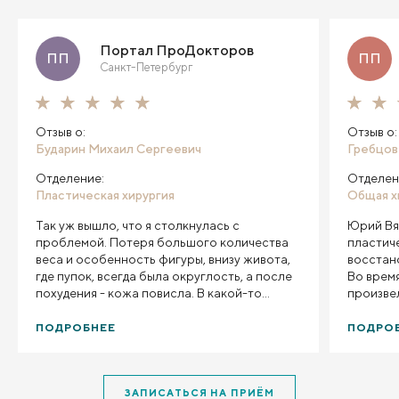
Портал ПроДокторов
ПП
ПП
Санкт-Петербург
Отзыв о:
Отзыв о:
Бударин Михаил Сергеевич
Гребцов
Отделение:
Отделен
Пластическая хирургия
Общая х
Так уж вышло, что я столкнулась с
Юрий Вя
проблемой. Потеря большого количества
пластич
веса и особенность фигуры, внизу живота,
восстан
где пупок, всегда была округлость, а после
Во врем
похудения - кожа повисла. В какой-то
произве
момент я поняла, что не могу смотреть на
он обна
себя, а эти складки шарпея мешают мне
изначаль
ПОДРОБНЕЕ
ПОДРО
жить. И я пошла на прием к Михаилу
ее удали
Сергеевичу. Мне было невозможно тошно
выполнил
от моего тела. Оказалось, что жира у меня
довольн
ЗАПИСАТЬСЯ НА ПРИЁМ
нет, а лишняя кожа - есть, и она не стянется
Понрави