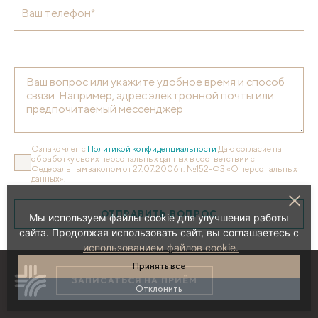
Ваш телефон*
Ознакомлен с
Политикой конфиденциальности
Даю согласие на
обработку своих персональных данных в соответствии с
Федеральным законом от 27.07.2006 г. №152-ФЗ «О персональных
данных».
ОТПРАВИТЬ ВОПРОС
Мы используем файлы cookie для улучшения работы
сайта. Продолжая использовать сайт, вы соглашаетесь с
использованием файлов cookie.
Принять все
ЗАПИСАТЬСЯ НА ПРИЁМ
Отклонить