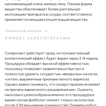
напоминающий очень мелкую пену. Пенная форма
вещества обеспечивает более длительную
экспозицию препарата в сосуде, соответственно,
применяется меньшая концентрация вещества.
ЭХО-склеротерапия
– склерозирование проводится
Показать всё описание
под УЗИ-контролем, поскольку удаляются глубоко
ЭФФЕКТ СКЛЕРОТЕРАПИИ
расположенные деформированные вены. Методика
отлично себя зарекомендовала также в лечении
перфорантных и магистральных вен (флеболог
Склерозант действует сразу, но положительный
использует катетер, чтобы ввести препарат).
косметический эффект будет виден через 2-8 недель.
Процедура обладает высокой эффективностью,
Микросклеротерапия
— метод используется для
поскольку позволяет сравнительно быстро и
лечения сосудистых «звездочек» и «сеточек». Врач-
полностью удалить сосудистые «звездочки» на ногах,
флеболог делает много микроинъекций на
«сетки», выраженные признаки легкого варикоза.
пораженном участке кожи. Микросклеротерапия
Однако важно понимать, что склеротерапия не влияет
позволяет удалить венозную сетку полностью,
на причину варикозного расширения вен. Оценить,
процедура отличается высокой эффективностью.
насколько целесообразна именно это процедура в
вашем случае флеболог сможет только на осмотре,
Чаще всего используется вещество в пенообразной
после УЗИ вен нижних конечностей. Примеры работ