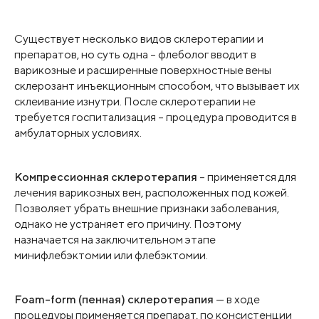
Существует несколько видов склеротерапии и
препаратов, но суть одна – флеболог вводит в
варикозные и расширенные поверхностные вены
склерозант инъекционным способом, что вызывает их
склеивание изнутри. После склеротерапии не
требуется госпитализация – процедура проводится в
амбулаторных условиях.
Компрессионная склеротерапия
– применяется для
лечения варикозных вен, расположенных под кожей.
Позволяет убрать внешние признаки заболевания,
однако не устраняет его причину. Поэтому
назначается на заключительном этапе
минифлебэктомии или флебэктомии.
Foam-form (пенная) склеротерапия
— в ходе
процедуры применяется препарат, по консистенции