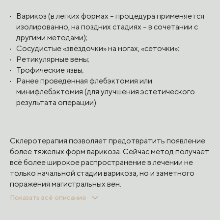
Варикоз (в легких формах – процедура применяется
изолированно, на поздних стадиях – в сочетании с
другими методами);
Сосудистые «звёздочки» на ногах, «сеточки»;
Ретикулярные вены;
Трофические язвы;
Ранее проведенная флебэктомия или
минифлебэктомия (для улучшения эстетического
результата операции).
Склеротерапия позволяет предотвратить появление
более тяжелых форм варикоза. Сейчас метод получает
всё более широкое распространение в лечении не
только начальной стадии варикоза, но и заметного
поражения магистральных вен.
Показать всё описание
ПРОТИВОПОКАЗАНИЯ