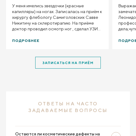
У меня имелись звездочки (красные
Выражаю
капилляры) на ногах. Записалась на приём к
замечат
хирургу флебологу Самиголовских Савве
Леонидо
Никитичу на склеротирапию. На приёме
професс
доктор проводил осмотр ног , сделал УЗИ
дела,чут
вен и доступно объяснил суть предстоящей
внимате
инъекционной процедуры и план
лечение 
ПОДРОБНЕЕ
ПОДРО
восстановления. Савва Никитич хирург от
кто ище
бога у него "золотые руки" четко попадает
иглой в мизирную венку, проявляет
ЗАПИСАТЬСЯ НА ПРИЁМ
аккуратность. Спасибо большое Савве
Никитичу! Доктор проявил чуткость,
вежливость, смог успокоить и вселить
уверенность перед лечением. Рекомендую
обращаться именно к хирургу флебологу
Самиголовских Савве Никитичу
специалисту от бога.
ОТВЕТЫ НА ЧАСТО
ЗАДАВАЕМЫЕ ВОПРОСЫ
Остаются ли косметические дефекты на