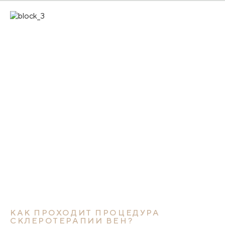
Склеротерапия не проводится в периоды обострения
хронических заболеваний, во время беременности, при
индивидуальной склонности к тромбозом и
тромбофлебитам. На приеме флеболога вы можете
уточнить, какой метод лечения подойдет именно вам
и выявить возможные противопоказания.
КАК ПРОХОДИТ ПРОЦЕДУРА
СКЛЕРОТЕРАПИИ ВЕН?