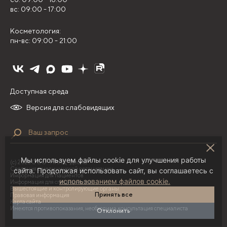
вс: 09:00 - 17:00
Косметология:
пн-вс: 09:00 - 21:00
Доступная среда
Версия для слабовидящих
Мы используем файлы cookie для улучшения работы
(с) 2026 ООО "НИЛЦ "Деома"
Сведения о медицинской организации
сайта. Продолжая использовать сайт, вы соглашаетесь с
Информация для пациентов
использованием файлов cookie.
Информация для специалистов
Вышестоящие и контролирующие органы
Принять все
Правовая информация
Карта сайта
Имеются противопоказания, необходима консультация специалиста
Отклонить