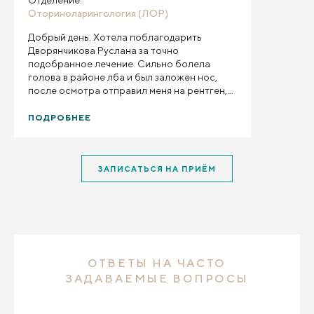
Отделение:
Оториноларингология (ЛОР)
Добрый день. Хотела поблагодарить
Дворянчикова Руслана за точно
подобранное лечение. Сильно болела
голова в районе лба и был заложен нос,
после осмотра отправил меня на рентген,
оказалось гайморит. А мне нужно было
вылетать через 2 дня (с гайморитом это
ПОДРОБНЕЕ
противопоказано). Руслан прописал мне
необходимые препараты и на следующий
день уже не болела голова и стало намного
ЗАПИСАТЬСЯ НА ПРИЁМ
легче. Перелет прошел отлично! Спасибо
Вам за профессионализм, понимание и
желание помочь!
ОТВЕТЫ НА ЧАСТО
ЗАДАВАЕМЫЕ ВОПРОСЫ