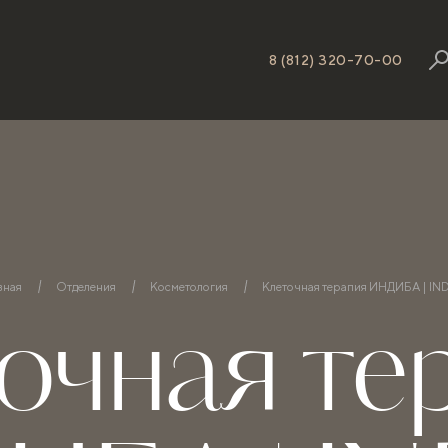
8 (812) 320-70-00
вная
Отделения
Косметология
Клеточная терапия ИНДИБА | IN
очная те