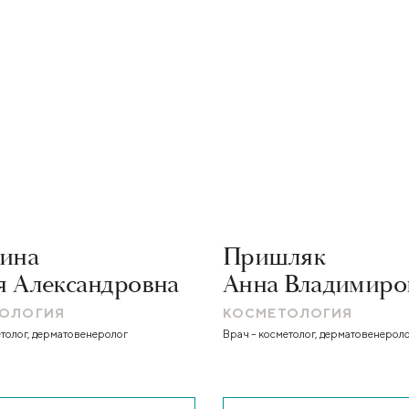
ина
Пришляк
 Александровна
Анна Владимиро
ОЛОГИЯ
КОСМЕТОЛОГИЯ
етолог, дерматовенеролог
Врач – косметолог, дерматовенероло