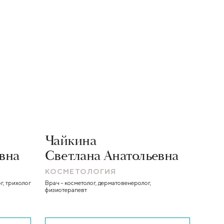
Чайкина
См
вна
Светлана Анатольевна
Мар
КОСМЕТОЛОГИЯ
КОС
г, трихолог
Врач – косметолог, дерматовенеролог,
Врач – 
физиотерапевт