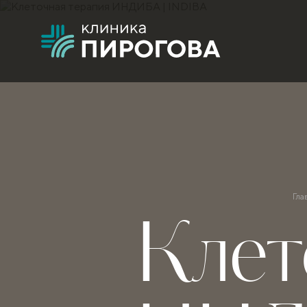
Гла
Клет