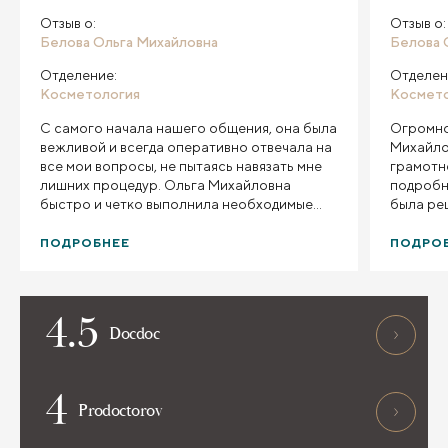
Отзыв о:
Отзыв о:
Белова Ольга Михайловна
Белова 
Отделение:
Отделен
Косметология
Космет
С самого начала нашего общения, она была
Огромно
вежливой и всегда оперативно отвечала на
Михайлов
все мои вопросы, не пытаясь навязать мне
грамотно
лишних процедур. Ольга Михайловна
подробн
быстро и четко выполнила необходимые
была реш
манипуляции для улучшения моего внешнего
снова з
вида, поэтому я с радостью продолжу
ПОДРОБНЕЕ
ПОДРО
посещать её для сохранения своей красоты
и здоровья.
4.5
Docdoc
4
Prodoctorov