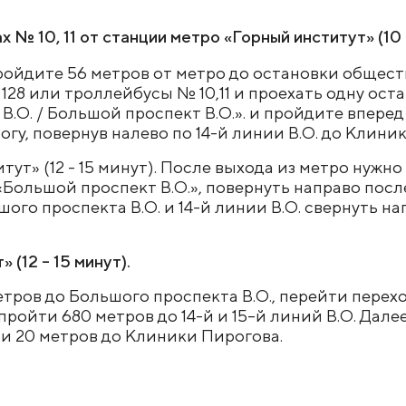
х № 10, 11 от станции метро «Горный институт» (10 
пройдите 56 метров от метро до остановки общес
7, 128 или троллейбусы № 10,11 и проехать одну ос
 В.О. / Большой проспект В.О.». и пройдите впере
рогу, повернув налево по 14-й линии В.О. до Клини
(12 - 15 минут).
етров до Большого проспекта В.О., перейти пере
 пройти 680 метров до 14-й и 15–й линий В.О. Дал
ти 20 метров до Клиники Пирогова.