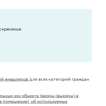
оскресенье.
ий инвалидов:
для всех категорий граждан
ьных зон объекта (входы (выходы) в
ое помещение), об используемых