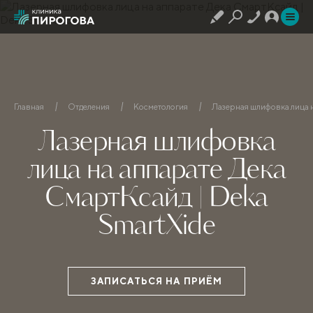
Главная
Отделения
Косметология
Лазерная шлифовка лица н
Лазерная шлифовка
лица на аппарате Дека
СмартКсайд | Deka
SmartXide
ЗАПИСАТЬСЯ НА ПРИЁМ