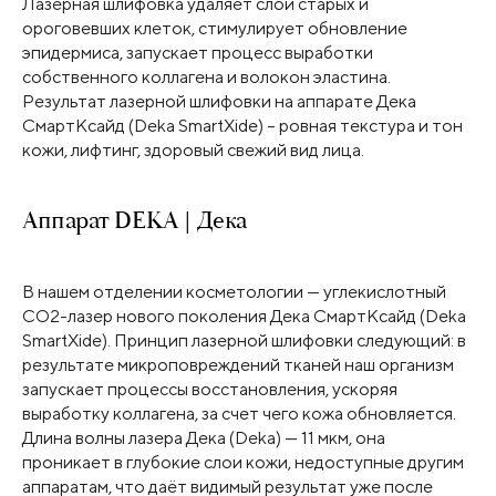
Лазерная шлифовка удаляет слой старых и
ороговевших клеток, стимулирует обновление
эпидермиса, запускает процесс выработки
собственного коллагена и волокон эластина.
Результат лазерной шлифовки на аппарате Дека
СмартКсайд (Deka SmartXide) – ровная текстура и тон
кожи, лифтинг, здоровый свежий вид лица.
Аппарат DEKA | Дека
В нашем отделении косметологии — углекислотный
СО2-лазер нового поколения Дека СмартКсайд (Deka
SmartXide). Принцип лазерной шлифовки следующий: в
результате микроповреждений тканей наш организм
запускает процессы восстановления, ускоряя
выработку коллагена, за счет чего кожа обновляется.
Длина волны лазера Дека (Deka) — 11 мкм, она
проникает в глубокие слои кожи, недоступные другим
аппаратам, что даёт видимый результат уже после