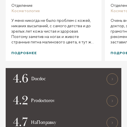
Отделение:
Отделен
Косметология
Космет
У меня никогда не было проблем с кожей,
Очень в
никаких высыпаний, с самого детства и до
доктор, 
зрелых лет кожа чистая и здоровая.
грамотн
Поэтому заметив на ногах и животе
рекоменд
странные пятна малинового цвета, я тут же
застави
поспешила обратиться к врачу. Принимала
нуждаю
меня дерматолог Баринова Татьяна
ПОДРОБНЕЕ
ПОДРО
Юрьевна. Хотелось бы отметить ее
компетентность и корректность в общении
с пациентами. На меня этот доктор
4.6
произвела самые хорошие впечатления.
Docdoc
Лечение помогло в короткие сроки
избавиться от пятен. Хочу сказать доктору
Бариновой спасибо и посоветовать
4.2
обращаться к этому специалисту.
Prodoctorov
4.7
НаПоправку