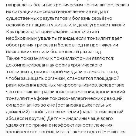
направлены больные хроническим тонзиллитом, если в
их ситуации консервативное лечение не даёт
существенных результатов и болезнь серьёзно
осложняет пациенту жизнь или даже угрожает жизни.
Как правило, оториноларинголог считает
необходимым
удалить гланды
, если тонзиллит даёт
обострения три раза и более в год на протяжении
нескольких лет или более шести раз за год.
Также показаниями к тонзиллэктомии являются:
декомпенсированная форма хронического
тонзиллита, при которой миндалины вместо того,
чтобы защищать организм, становятся площадкой
размножения вредных микроорганизмов, вследствие
чего возникают различные осложнения; хронический
тонзиллит на фоне токсико-аллергических реакций;
синдром апноэ во сне (остановка дыхательных
движений); гнойные осложнения (паратонзиллярный
абсцесс и другие).
Детям миндалины чаще всего
удаляют по причине неэффективности лечения
хронического тонзиллита, а также когда отмечаются