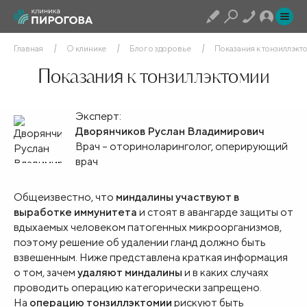
Главная
О клинике
Блог о здоровье
Показания к тонзиллэкт
Показания к тонзиллэктомии
Эксперт:
Дворянчиков Руслан Владимирович
Врач – оториноларинголог, оперирующий
врач
Общеизвестно, что
миндалины участвуют в
выработке иммунитета
и стоят в авангарде защиты от
вдыхаемых человеком патогенных микроорганизмов,
поэтому решение об удалении гланд должно быть
взвешенным. Ниже представлена краткая информация
о том, зачем
удаляют миндалины
и в каких случаях
проводить операцию категорически запрещено.
На
операцию тонзиллэктомии
рискуют быть