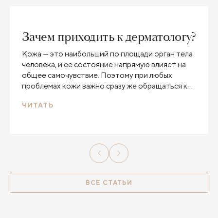
Зачем приходить к дерматологу?
Кожа — это наибольший по площади орган тела
человека, и ее состояние напрямую влияет на
общее самочувствие. Поэтому при любых
проблемах кожи важно сразу же обращаться к
дерматологу. Вместе с врачом–косметологом,
ЧИТАТЬ
дерматовенерологом Алексеевой Юлией
Геннадьевной разберем 5 причин, почему стоит
посетить дерматолога.
ВСЕ СТАТЬИ