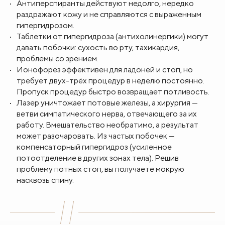
Антиперспиранты действуют недолго, нередко
раздражают кожу и не справляются с выраженным
гипергидрозом.
Таблетки от гипергидроза (антихолинергики) могут
давать побочки: сухость во рту, тахикардия,
проблемы со зрением.
Ионофорез эффективен для ладоней и стоп, но
требует двух-трёх процедур в неделю постоянно.
Пропуск процедур быстро возвращает потливость.
Лазер уничтожает потовые железы, а хирургия —
ветви симпатического нерва, отвечающего за их
работу. Вмешательство необратимо, а результат
может разочаровать. Из частых побочек —
компенсаторный гипергидроз (усиленное
потоотделение в других зонах тела). Решив
проблему потных стоп, вы получаете мокрую
насквозь спину.