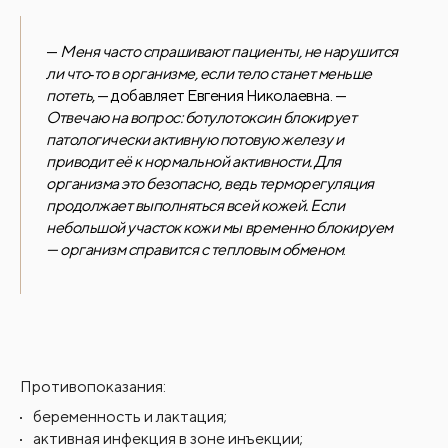
—
Меня часто спрашивают пациенты, не нарушится
ли что‑то в организме, если тело станет меньше
потеть
, — добавляет Евгения Николаевна. —
Отвечаю на вопрос: ботулотоксин блокирует
патологически активную потовую железу и
приводит её к нормальной активности. Для
организма это безопасно, ведь терморегуляция
продолжает выполняться всей кожей. Если
небольшой участок кожи мы временно блокируем
— организм справится с тепловым обменом
.
Противопоказания:
беременность и лактация;
активная инфекция в зоне инъекции;