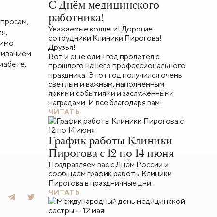
С Днём медицинского
работника!
опросам,
Уважаемые коллеги! Дорогие
я,
сотрудники Клиники Пирогова!
мимо
Друзья!
шиванием
Вот и еще один год пролетел с
иабете.
прошлого нашего профессионального
праздника. Этот год получился очень
светлым и важным, наполненным
яркими событиями и заслуженными
наградами. И все благодаря вам!
ЧИТАТЬ
График работы Клиники
Пирогова с 12 по 14 июня
Поздравляем вас с Днём России и
сообщаем график работы Клиники
Пирогова в праздничные дни.
ЧИТАТЬ