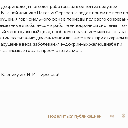
ндокринолог, много лет работавшая в одном из ведущих
В нашей клинике Наталья Сергеевна ведёт приём по всем в
рушения гормонального фона в периоды полового созревани
 вызванные дисбалансом в работе эндокринной системы. По
ый менструальный цикл, проблемы с зачатием или же с вына
ции по питанию для снижения лишнего веса, при сахарном д
нарушение веса, заболевания эндокринных желёз, диабет и
, записывайтесь на приём специалиста.
Клинику им. Н. И. Пирогова!
Поделиться
публикацией