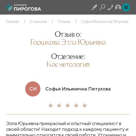
Главная
О клинике
Отзывы
Софья Ильинична Петухова
Отзыв о:
Горшкова Элла Юрьевна
Отделение:
Косметология
СИ
Софья Ильинична Петухова
Элла Юрьевна прекрасный и опытный специалист в
своей области! Находит подход к каждому пациенту и
внимательно относится к своей работе. Утонченно и