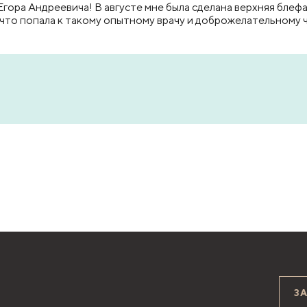
Егора Андреевича! В августе мне была сделана верхняя блеф
 что попала к такому опытному врачу и доброжелательному 
З