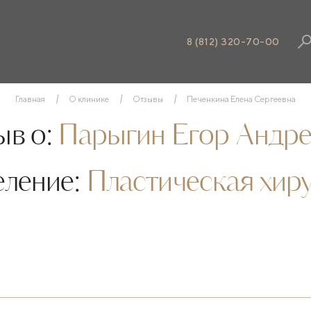
8 (812) 320-70-00
Главная
О клинике
Отзывы
Печенкина Елена Сергеевна
в о:
Парыгин Егор Андре
еление:
Пластическая хир