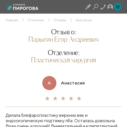
Главная
О клинике
Отзывы
Анастасия
Отзыв о:
Парыгин Егор Андреевич
Отделение:
Пластическая хирургия
А
Анастасия
Делала блефаропластику верхних век и
эндоскопическую подтяжку лба. Осталась довольна.
Врач очень хороший! Внимательный и компетентный.