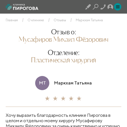
Главная
О клинике
Отзывы
Маркхам Татьяна
Отзыв о:
Мусафиров Михаил Фёдорович
Отделение:
Пластическая хирургия
МТ
Маркхам Татьяна
Хочу выразить благодарность клинике Пирогова в
целом и отдельно моему хирургу Мусафирову
Михаилу Фёдоровичу за очень качественно и успешно