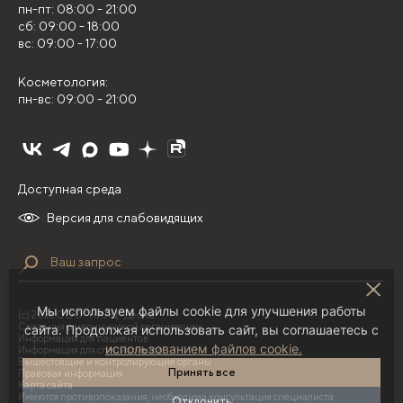
пн-пт: 08:00 - 21:00
сб: 09:00 - 18:00
вс: 09:00 - 17:00
Косметология:
пн-вс: 09:00 - 21:00
Доступная среда
Версия для слабовидящих
Мы используем файлы cookie для улучшения работы
(с) 2026 ООО "НИЛЦ "Деома"
Сведения о медицинской организации
сайта. Продолжая использовать сайт, вы соглашаетесь с
Информация для пациентов
использованием файлов cookie.
Информация для специалистов
Вышестоящие и контролирующие органы
Принять все
Правовая информация
Карта сайта
Имеются противопоказания, необходима консультация специалиста
Отклонить