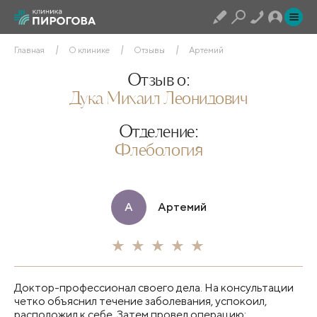
Главная
О клинике
Отзывы
Артемий
Отзыв о:
Дука Михаил Леонидович
Отделение:
Флебология
А
Артемий
Доктор-профессионал своего дела. На консультации
четко объяснил течение заболевания, успокоил,
расположил к себе. Затем провел операцию: