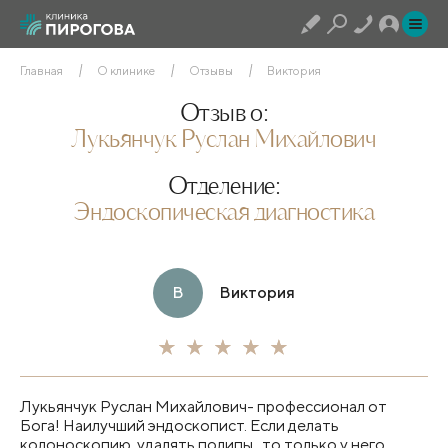
Главная
О клинике
Отзывы
Виктория
Отзыв о:
Лукьянчук Руслан Михайлович
Отделение:
Эндоскопическая диагностика
В
Виктория
Лукьянчук Руслан Михайлович- профессионал от
Бога! Наилучший эндоскопист. Если делать
колоноскопию, удалять полипы , то только у него.