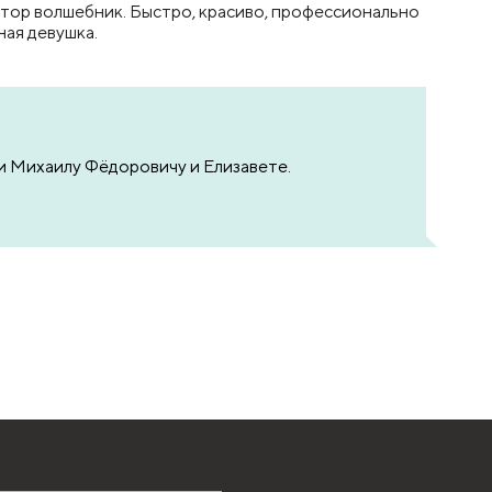
ктор волшебник. Быстро, красиво, профессионально
ая девушка.
и Михаилу Фёдоровичу и Елизавете.