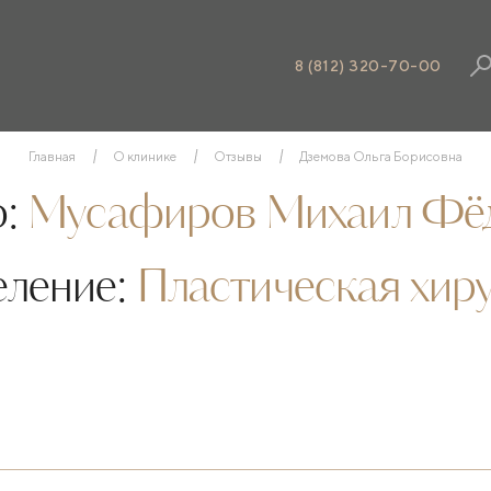
8 (812) 320-70-00
Главная
О клинике
Отзывы
Дземова Ольга Борисовна
:
Мусафиров Михаил Фё
еление:
Пластическая хир