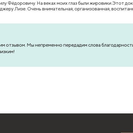
лу Фёдоровичу. На веках моих глаз были жировики.Этот до
еру Лизе. Очень внимательная, организованная, воспитанн
оим отзывом. Мы непременно передадим слова благодарност
лизким!