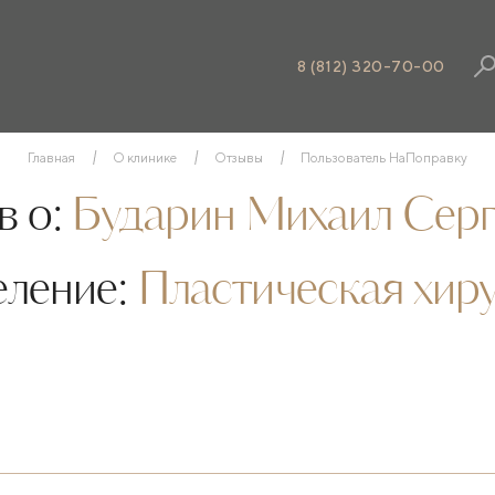
8 (812) 320-70-00
Главная
О клинике
Отзывы
Пользователь НаПоправку
 о:
Бударин Михаил Серг
еление:
Пластическая хир