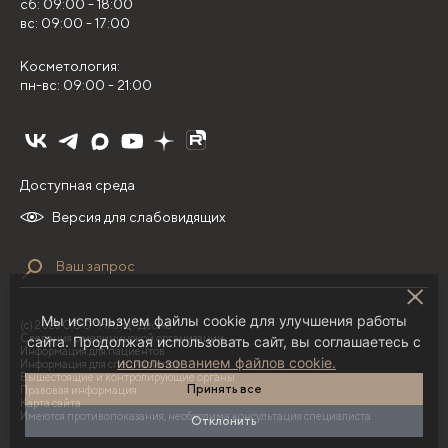
сб: 09:00 - 18:00
вс: 09:00 - 17:00
Косметология:
пн-вс: 09:00 - 21:00
Доступная среда
Версия для слабовидящих
Мы используем файлы cookie для улучшения работы
(с) 2026 ООО "НИЛЦ "Деома"
Сведения о медицинской организации
сайта. Продолжая использовать сайт, вы соглашаетесь с
Информация для пациентов
использованием файлов cookie.
Информация для специалистов
Вышестоящие и контролирующие органы
Принять все
Правовая информация
Карта сайта
Имеются противопоказания, необходима консультация специалиста
Отклонить