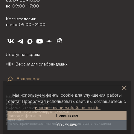
сб: 09:00 - 18:00
вс: 09:00 - 17:00
Косметология:
пн-вс: 09:00 - 21:00
Доступная среда
Версия для слабовидящих
Мы используем файлы cookie для улучшения работы
(с) 2026 ООО "НИЛЦ "Деома"
Сведения о медицинской организации
сайта. Продолжая использовать сайт, вы соглашаетесь с
Информация для пациентов
использованием файлов cookie.
Информация для специалистов
Вышестоящие и контролирующие органы
Принять все
Правовая информация
Карта сайта
Имеются противопоказания, необходима консультация специалиста
Отклонить