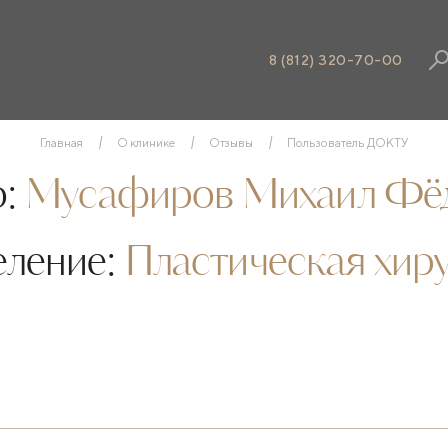
8 (812) 320-70-00
Главная
О клинике
Отзывы
Пользователь ДОКТУ
:
Мусафиров Михаил Фё
еление:
Пластическая хир