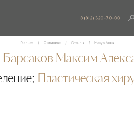
8 (812) 320-70-00
Главная
О клинике
Отзывы
Мазур Анна
:
Барсаков Максим Алекс
еление:
Пластическая хир