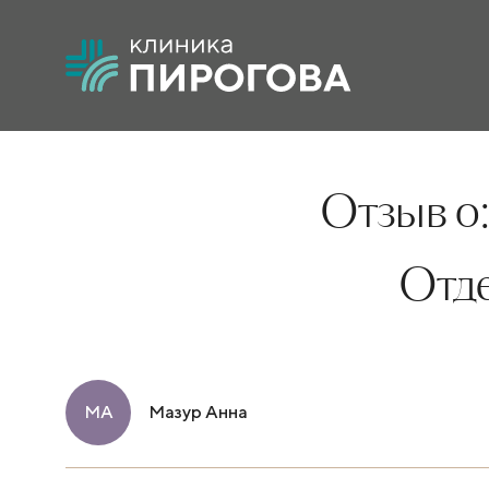
Отзыв о
Отд
МА
Мазур Анна