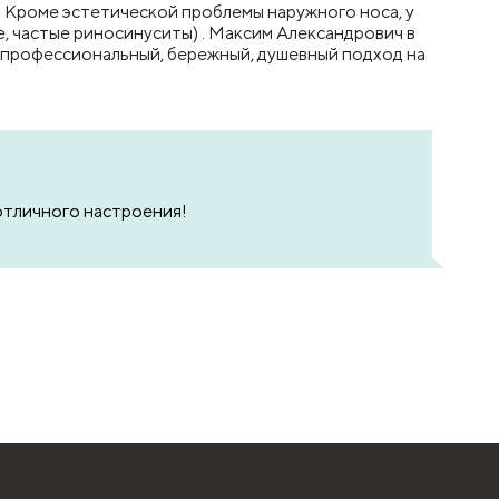
 Кроме эстетической проблемы наружного носа, у
, частые риносинуситы) . Максим Александрович в
копрофессиональный, бережный, душевный подход на
отличного настроения!