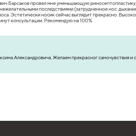
ович Барсаков провел мне уменьшающую риносептопластику.
 нежелательными последствиями (затрудненное нос. дыхание
носа. Эстетически носик сейчас выглядит прекрасно. Высо
 минут консультации. Рекомендую на 100%
ксима Александровича. Желаем прекрасног самочувствия и 