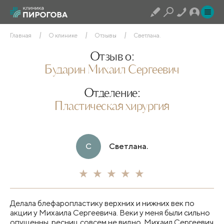
Главная
О клинике
Отзывы
Светлана.
Отзыв о:
Бударин Михаил Сергеевич
Отделение:
Пластическая хирургия
С
Светлана.
Делала блефаропластику верхних и нижних век по
акции у Михаила Сергеевича. Веки у меня были сильно
опущенны, ресниц совсем не видно. Михаил Сергеевич