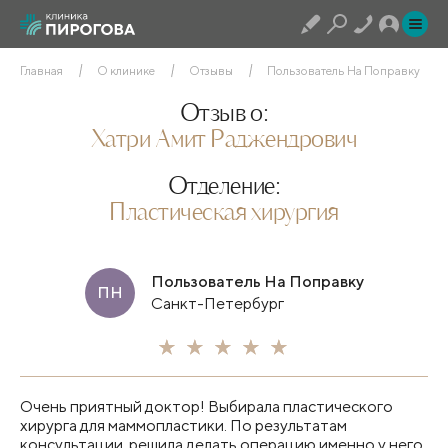
Главная
О клинике
Отзывы
Пользователь На Поправку
Отзыв о:
Хатри Амит Раджендрович
Отделение:
Пластическая хирургия
Пользователь На Поправку
ПН
Санкт-Петербург
Очень приятный доктор! Выбирала пластического
хирурга для маммопластики. По результатам
консультации, решила делать операцию именно у него.