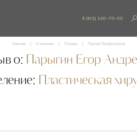
8 (812) 320-70-00
Главная
О клинике
Отзывы
Портал ПроДокторов
в о:
Парыгин Егор Андре
еление:
Пластическая хир