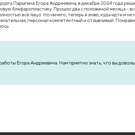
рурга Парыгина Егора Андреевича, в декабре 2024 года реши
говую блефаропластику​. Прошло два с половиной месяца - вс
лностью всё лицо. Но ничего, теперь я знаю, куда идти и не
ожелательная, персонал компетентный и отзывчивый. Понрав
ось.
 работы Егора Андреевича. Нам приятно знать, что вы дово