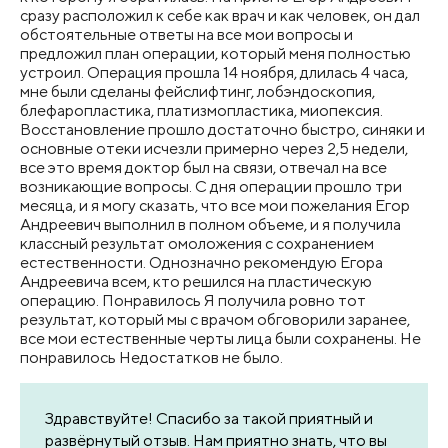
сразу расположил к себе как врач и как человек, он дал
обстоятельные ответы на все мои вопросы и
предложил план операции, который меня полностью
устроил. Операция прошла 14 ноября, длилась 4 часа,
мне были сделаны фейслифтинг, лобэндоскопия,
блефаропластика​, платизмопластика, миопексия.
Восстановление прошло достаточно быстро, синяки и
основные отеки исчезли примерно через 2,5 недели,
все это время доктор был на связи, отвечал на все
возникающие вопросы. С дня операции прошло три
месяца, и я могу сказать, что все мои пожелания Егор
Андреевич выполнил в полном объеме, и я получила
классный результат омоложения с сохранением
естественности. Однозначно рекомендую Егора
Андреевича всем, кто решился на пластическую
операцию. Понравилось Я получила ровно тот
результат, который мы с врачом обговорили заранее,
все мои естественные черты лица были сохранены. Не
понравилось Недостатков не было.
Здравствуйте! Спасибо за такой приятный и
развёрнутый отзыв. Нам приятно знать, что вы