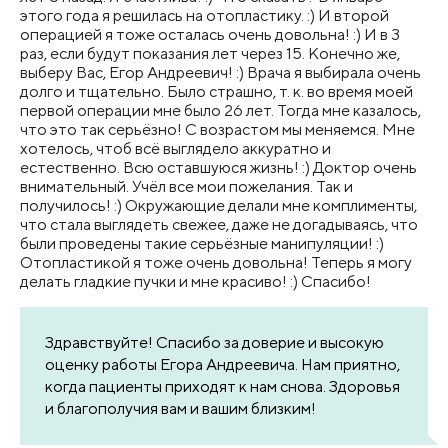
этого года я решилась на отопластику​. :) И второй
операцией я тоже осталась очень довольна! :) И в 3
раз, если будут показания лет через 15. Конечно же,
выберу Вас, Егор Андреевич! :) Врача я выбирала очень
долго и тщательно. Было страшно, т. к. во время моей
первой операции мне было 26 лет. Тогда мне казалось,
что это так серьёзно! С возрастом мы меняемся. Мне
хотелось, чтоб всё выглядело аккуратно и
естественно. Всю оставшуюся жизнь! :) Доктор очень
внимательный. Учёл все мои пожелания. Так и
получилось! :) Окружающие делали мне комплименты,
что стала выглядеть свежее, даже не догадываясь, что
были проведены такие серьёзные манипуляции! :)
Отопластикой я тоже очень довольна! Теперь я могу
делать гладкие пучки и мне красиво! :) Спасибо!
Здравствуйте! Спасибо за доверие и высокую
оценку работы Егора Андреевича. Нам приятно,
когда пациенты приходят к нам снова. Здоровья
и благополучия вам и вашим близким!