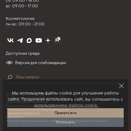
сб: 09:00 - 18:00
вс: 09:00 - 17:00
Косметология:
пн-вс: 09:00 - 21:00
Доступная среда
Версия для слабовидящих
Мы используем файлы cookie для улучшения работы
(с) 2026 ООО "НИЛЦ "Деома"
Сведения о медицинской организации
сайта. Продолжая использовать сайт, вы соглашаетесь с
Информация для пациентов
использованием файлов cookie.
Информация для специалистов
Вышестоящие и контролирующие органы
Принять все
Правовая информация
Карта сайта
Имеются противопоказания, необходима консультация специалиста
Отклонить