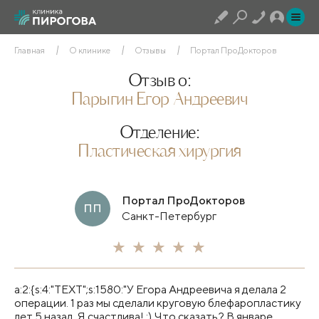
Главная
О клинике
Отзывы
Портал ПроДокторов
Отзыв о:
Парыгин Егор Андреевич
Отделение:
Пластическая хирургия
Портал ПроДокторов
ПП
Санкт-Петербург
a:2:{s:4:"TEXT";s:1580:"У Егора Андреевича я делала 2
операции. 1 раз мы сделали круговую блефаропластику​
лет 5 назад. Я счастлива! :) Что сказать? В январе