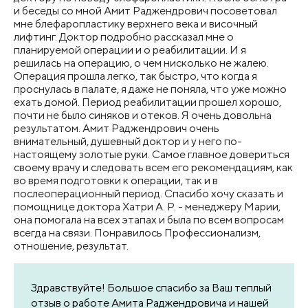
и беседы со мной Амит Раджендрович посоветовал
мне блефаропластику верхнего века и височный
лифтинг. Доктор подробно рассказал мне о
планируемой операции и о реабилитации. И я
решилась на операцию, о чем нисколько не жалею.
Операция прошла легко, так быстро, что когда я
проснулась в палате, я даже не поняла, что уже можно
ехать домой. Период реабилитации прошел хорошо,
почти не было синяков и отеков. Я очень довольна
результатом. Амит Раджендрович очень
внимательный, душевный доктор и у него по-
настоящему золотые руки. Самое главное довериться
своему врачу и следовать всем его рекомендациям, как
во время подготовки к операции, так и в
послеоперационный период. Спасибо хочу сказать и
помощнице доктора Хатри А. Р. - менеджеру Марии,
она помогала на всех этапах и была по всем вопросам
всегда на связи. Понравилось Профессионализм,
отношение, результат.
Здравствуйте! Большое спасибо за Ваш теплый
отзыв о работе Амита Раджендровича и нашей