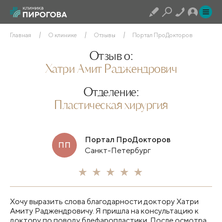
Главная
О клинике
Отзывы
Портал ПроДокторов
Отзыв о:
Хатри Амит Раджендрович
Отделение:
Пластическая хирургия
Портал ПроДокторов
ПП
Санкт-Петербург
Хочу выразить слова благодарности доктору Хатри
Амиту Раджендровичу. Я пришла на консультацию к
доктору по поводу блефаропластики​. После осмотра