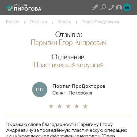
Главная
О клинике
Отзывы
Портал ПроДокторов
Отзыв о:
Парыгин Егор Андреевич
Отделение:
Пластическая хирургия
Портал ПроДокторов
ПП
Санкт-Петербург
Выражаю слова благодарности Парыгину Егору
Андреевичу за проведённую пластическую операцию
лица (комплексное омоложение методом "Deep