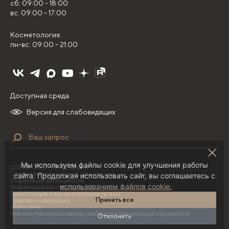
сб: 09:00 - 18:00
вс: 09:00 - 17:00
Косметология:
пн-вс: 09:00 - 21:00
Доступная среда
Версия для слабовидящих
Мы используем файлы cookie для улучшения работы
(с) 2026 ООО "НИЛЦ "Деома"
Сведения о медицинской организации
сайта. Продолжая использовать сайт, вы соглашаетесь с
Информация для пациентов
использованием файлов cookie.
Информация для специалистов
Вышестоящие и контролирующие органы
Принять все
Правовая информация
Карта сайта
Имеются противопоказания, необходима консультация специалиста
Отклонить