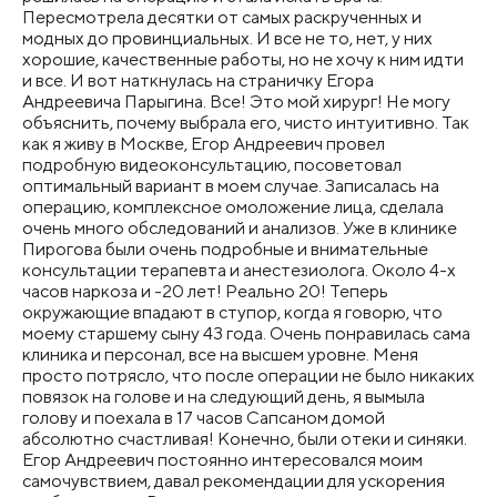
Пересмотрела десятки от самых раскрученных и
модных до провинциальных. И все не то, нет, у них
хорошие, качественные работы, но не хочу к ним идти
и все. И вот наткнулась на страничку Егора
Андреевича Парыгина. Все! Это мой хирург! Не могу
объяснить, почему выбрала его, чисто интуитивно. Так
как я живу в Москве, Егор Андреевич провел
подробную видеоконсультацию, посоветовал
оптимальный вариант в моем случае. Записалась на
операцию, комплексное омоложение лица, сделала
очень много обследований и анализов​. Уже в клинике
Пирогова были очень подробные и внимательные
консультации терапевта и анестезиолога. Около 4-х
часов наркоза и -20 лет! Реально 20! Теперь
окружающие впадают в ступор, когда я говорю, что
моему старшему сыну 43 года. Очень понравилась сама
клиника и персонал, все на высшем уровне. Меня
просто потрясло, что после операции не было никаких
повязок на голове и на следующий день, я вымыла
голову и поехала в 17 часов Сапсаном домой
абсолютно счастливая! Конечно, были отеки и синяки.
Егор Андреевич постоянно интересовался моим
самочувствием, давал рекомендации для ускорения