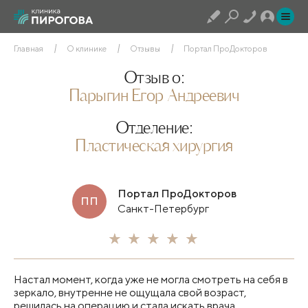
Главная
О клинике
Отзывы
Портал ПроДокторов
Отзыв о:
Парыгин Егор Андреевич
Отделение:
Пластическая хирургия
Портал ПроДокторов
ПП
Санкт-Петербург
Настал момент, когда уже не могла смотреть на себя в
зеркало, внутренне не ощущала свой возраст,
решилась на операцию и стала искать врача.