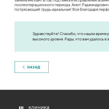
замена имплантатов, подтяжка и исправление асимм
послеоперационного периода. Амит Раджендрович -
потрясающий: грудь идеальная! Все благодаря перф
Здравствуйте! Спасибо, что нашли время
высокого уровня. Рады, что вам удалось в 
НАЗАД