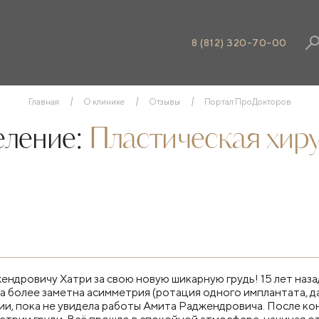
8 (812) 320-70-00
Главная
О клинике
Отзывы
Портал ПроДокторов
еление:
Пластическая хир
ндровичу Хатри за свою новую шикарную грудь! 15 лет наз
а более заметна асимметрия (ротация одного имплантата, да 
ии, пока не увидела работы Амита Раджендровича. После кон