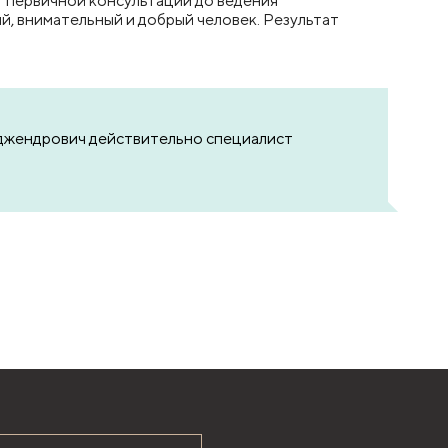
т первичной консультации до ведения
, внимательный и добрый человек. Результат
Раджендрович действительно специалист