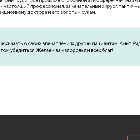
етрии груди. Всё прошло в спокойной атмосфере, начиная о
 настоящий профессионал, замечательный хирург, тактичный
екционизму доктора и его золотым рукам.
 рассказать о своих впечатлениях другим пациентам. Амит 
этом убедиться. Желаем вам здоровья и всех благ!