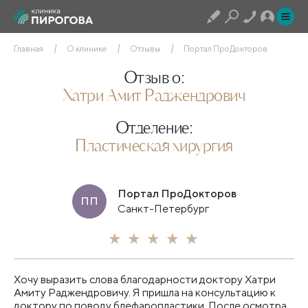
Главная
О клинике
Отзывы
Портал ПроДокторов
Отзыв о:
Хатри Амит Раджендрович
Отделение:
Пластическая хирургия
Портал ПроДокторов
ПП
Санкт-Петербург
Хочу выразить слова благодарности доктору Хатри
Амиту Раджендровичу. Я пришла на консультацию к
доктору по поводу блефаропластики. После осмотра