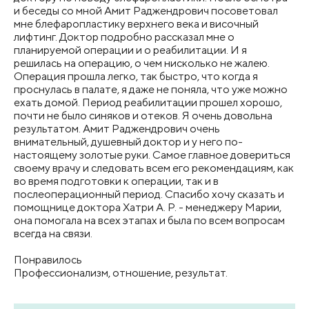
и беседы со мной Амит Раджендрович посоветовал
мне блефаропластику верхнего века и височный
лифтинг. Доктор подробно рассказал мне о
планируемой операции и о реабилитации. И я
решилась на операцию, о чем нисколько не жалею.
Операция прошла легко, так быстро, что когда я
проснулась в палате, я даже не поняла, что уже можно
ехать домой. Период реабилитации прошел хорошо,
почти не было синяков и отеков. Я очень довольна
результатом. Амит Раджендрович очень
внимательный, душевный доктор и у него по-
настоящему золотые руки. Самое главное довериться
своему врачу и следовать всем его рекомендациям, как
во время подготовки к операции, так и в
послеоперационный период. Спасибо хочу сказать и
помощнице доктора Хатри А. Р. - менеджеру Марии,
она помогала на всех этапах и была по всем вопросам
всегда на связи.
Понравилось
Профессионализм, отношение, результат.