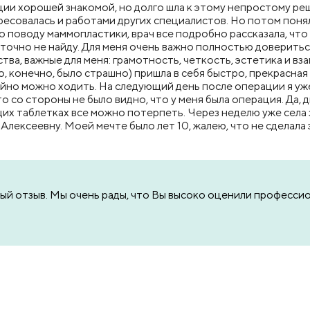
ии хорошей знакомой, но долго шла к этому непростому реш
ресовалась и работами других специалистов. Но потом понял
 поводу маммопластики, врач все подробно рассказала, что у
 точно не найду. Для меня очень важно полностью доверитьс
ва, важные для меня: грамотность, четкость, эстетика и в
о, конечно, было страшно) пришла в себя быстро, прекрасная 
йно можно ходить. На следующий день после операции я уже
о со стороны не было видно, что у меня была операция. Да
щих таблетках все можно потерпеть. Через неделю уже села з
Алексеевну. Моей мечте было лет 10, жалею, что не сделала 
ный отзыв. Мы очень рады, что Вы высоко оценили професс