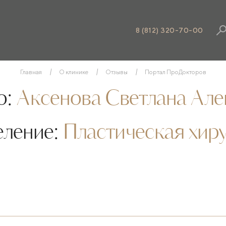
8 (812) 320-70-00
Главная
О клинике
Отзывы
Портал ПроДокторов
о:
Аксенова Светлана Але
еление:
Пластическая хир