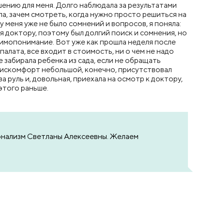
ению для меня. Долго наблюдала за результатами
а, зачем смотреть, когда нужно просто решиться на
 меня уже не было сомнений и вопросов, я поняла:
я доктору, поэтому был долгий поиск и сомнения, но
заимопонимание. Вот уже как прошла неделя после
палата, все входит в стоимость, ни о чем не надо
 забирала ребенка из сада, если не обращать
, дискомфорт небольшой, конечно, присутствовал
а руль и, довольная, приехала на осмотр к доктору,
этого раньше.
ионализм Светланы Алексеевны. Желаем