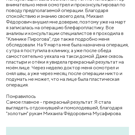
внимательно меня осмотрел и проконсультировал по
поводу предполагаемой операции. Благодаря
спокойствию и знанию своего дела, Михаил
Фёдорович внушил мне доверие, поэтому уже на март
я записалась на операцию блефаропластику. Все
анализы и консультации специалистов я проходила в
"Клинике Пирогова", где также подробно меня
обследовали. На 9 марта мне была назначена операция,
с утра я поступила в клинику, а уже после обеда
самостоятельно уехала на такси домой. Даже сквозь
пластыри и отёки я увидела прекрасный результат на
моём лице. Через неделю доктор меня осмотрел и
снял швы, а уже через месяц после операции никто и
подумать не может, что на лице была пластическая
операция.
Понравилось
Самое главное - прекрасный результат. Я стала
выглядеть отдохнувшей и помолодевшей, благодаря
"золотым" рукам Михаила Фёдоровича Мусафирова.