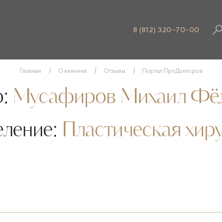
8 (812) 320-70-00
Главная
О клинике
Отзывы
Портал ПроДокторов
:
Мусафиров Михаил Фё
еление:
Пластическая хир