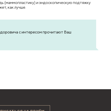
рудь (маммопластику) и эндоскопическую подтяжку
ет, как лучше.
Фёдоровича с интересом прочитают Ваш