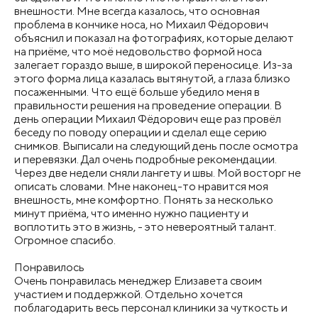
внешности. Мне всегда казалось, что основная
проблема в кончике носа, но Михаил Фёдорович
объяснил и показал на фотографиях, которые делают
на приёме, что моё недовольство формой носа
залегает гораздо выше, в широкой переносице. Из-за
этого форма лица казалась вытянутой, а глаза близко
посаженными. Что ещё больше убедило меня в
правильности решения на проведение операции. В
день операции Михаил Фёдорович еще раз провёл
беседу по поводу операции и сделал еще серию
снимков. Выписали на следующий день после осмотра
и перевязки. Дал очень подробные рекомендации.
Через две недели сняли лангету и швы. Мой восторг не
описать словами. Мне наконец-то нравится моя
внешность, мне комфортно. Понять за несколько
минут приёма, что именно нужно пациенту и
воплотить это в жизнь, - это невероятный талант.
Огромное спасибо.
Понравилось
Очень понравилась менеджер Елизавета своим
участием и поддержкой. Отдельно хочется
поблагодарить весь персонал клиники за чуткость и