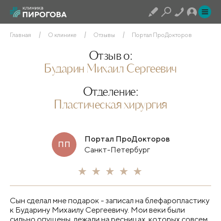
Главная
О клинике
Отзывы
Портал ПроДокторов
Отзыв о:
Бударин Михаил Сергеевич
Отделение:
Пластическая хирургия
Портал ПроДокторов
ПП
Санкт-Петербург
Сын сделал мне подарок - записал на блефаропластику
к Бударину Михаилу Сергеевичу. Мои веки были
сильно опущены, лежали на ресницах, которых совсем