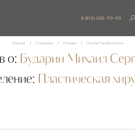
8 (812) 320-70-00
Главная
О клинике
Отзывы
Портал ПроДокторов
 о:
Бударин Михаил Серг
еление:
Пластическая хир