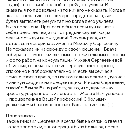
груди​) - вот такой полный апгрейд получился. И
сказать, что я довольна - это ничего не сказать. Когда я
шла на операцию, то примерно представляла, как
будет выглядеть результат, но когда я его увидела,
была поражена! Прекрасно было всё и лучше, чем я
себе представляла, это тот редкий случай, когда
реальность лучше ожидания! Я очень рада, что
осталась и доверилась именно Михаилу Сергеевичу!
Не пожалела ни на секунду о своём решении! Врача
выбирала по многочисленным положительным отзывам
и фото работ, на консультации Михаил Сергеевич всё
объяснил, отвечал на все интересующие вопросы,
спокойно и доброжелательно. И если вы сейчас в
поиске своего врача, то настоятельно рекомендую как
минимум сходить на консультацию! Михаил Сергеевич,
спасибо Вам за Вашу работу, за то, что дарите нам
красоту, уверенность и лёгкость... Желаю Вам успехов
и процветания в Вашей профессии! С большим
уважением и благодарностью, Ваша пациентка [...].
Понравилось
Также Михаил Сергеевич всегда был на связи, отвечал
на все вопросы и, т. к. операция была большая, после