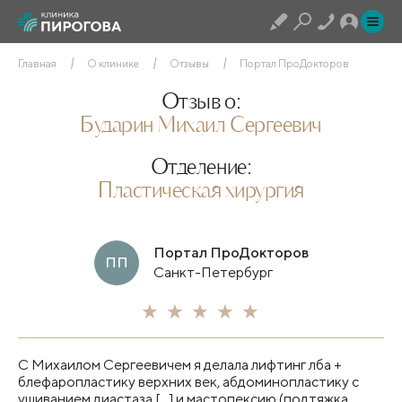
Главная
О клинике
Отзывы
Портал ПроДокторов
Отзыв о:
Бударин Михаил Сергеевич
Отделение:
Пластическая хирургия
Портал ПроДокторов
ПП
Санкт-Петербург
С Михаилом Сергеевичем я делала лифтинг лба +
блефаропластику​ верхних век, абдоминопластику​ с
ушиванием диастаза [...] и мастопексию​ (подтяжка