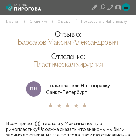
Главная
О клинике
Отзывы
Пользователь НаПоправку
Отзыв о:
Барсаков Максим Александрович
Отделение:
Пластическая хирургия
Пользователь НаПоправку
ПН
Санкт-Петербург
Всем привет)))) я делала у Максима полную
ринопластику!!!должна сказать что знакомы мы были
заочно до операции где пол года, пару раз списались на