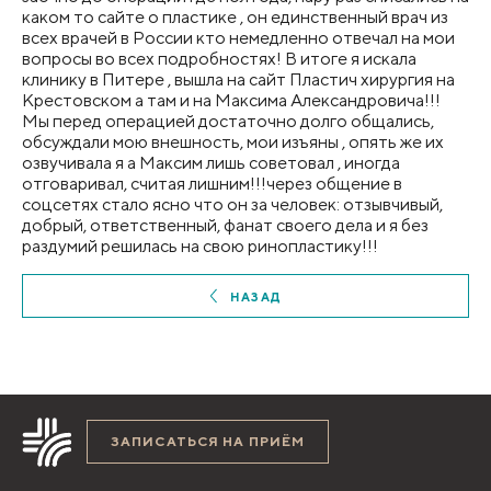
каком то сайте о пластике , он единственный врач из
всех врачей в России кто немедленно отвечал на мои
вопросы во всех подробностях! В итоге я искала
клинику в Питере , вышла на сайт Пластич хирургия на
Крестовском а там и на Максима Александровича!!!
Мы перед операцией достаточно долго общались,
обсуждали мою внешность, мои изъяны , опять же их
озвучивала я а Максим лишь советовал , иногда
отговаривал, считая лишним!!!через общение в
соцсетях стало ясно что он за человек: отзывчивый,
добрый, ответственный, фанат своего дела и я без
раздумий решилась на свою ринопластику!!!
НАЗАД
ЗАПИСАТЬСЯ НА ПРИЁМ