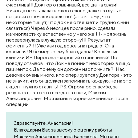
счастлива!!! Доктор отзывчивый, всегда на связи!
Никогда не слышала плохого слово, даже на глупые
вопросы отвечал корректно! (это к тому , что
некоторые пишут, что док не отвечает и трудно с ним
связаться) Через 6 месяцев после рино, сделала
маммопластику естественно у него же!!!!- моя жизнь
перевернулась в лучшую сторону!!! Результат
офигенный!!! Уже как год довольна грудью! Она
красивая! Я безмерно ему благодарна! Коллектив
клиники Им.Пирогова - хороший отзывчивый! По
поводу отзывов , что Док не помнит некоторых в лицо
пациенток. Да почему он должен нас помнить?! Нас
девочек очень много, кто оперируется у Доктора - это
не значит, что он должен запоминать каждую, не на это
акцент нужно ставить! P.S. Огромное спасибо, за
результат, за то что всегда на связи, Максим
Александрович! Моя жизнь в корне изменилась после
операции.
Здравствуйте, Анастасия!
Благодарим Вас за высокую оценку работы
Максима Александровича Барсакова. Мы рады