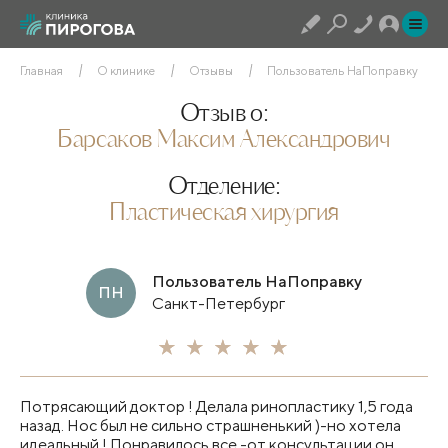
Главная
О клинике
Отзывы
Пользователь НаПоправку
Отзыв о:
Барсаков Максим Александрович
Отделение:
Пластическая хирургия
Пользователь НаПоправку
ПН
Санкт-Петербург
Потрясающий доктор ! Делала ринопластику 1,5 года
назад. Нос был не сильно страшненький )-но хотела
идеальный ! Понравилось все -от консультации он