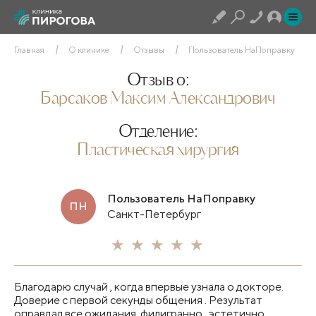
Главная
О клинике
Отзывы
Пользователь НаПоправку
Отзыв о:
Барсаков Максим Александрович
Отделение:
Пластическая хирургия
Пользователь НаПоправку
ПН
Санкт-Петербург
Благодарю случай , когда впервые узнала о докторе.
Доверие с первой секунды общения . Результат
оправдал все ожидания, филигранно , эстетично ,