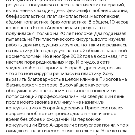
результат получился от всех пластических операций,
выполненных за один день: фейс-лифт, лобэндоскопия,
блефаропластика, платизмопластика, мастопексия,
абдоминопластика, брахиопластика. В общем, 10 часов
колдовства Егора Андреевича и в результате
получилась я, только на 20 лет моложе. Два года назад
пыталась найти пластического хирурга, долго изучала
работы других ведущих хирургов, но так и не решилась
на пластику. Два года улучшала свой облик аппаратной
косметологией. Но в ноябре 2022 года в осознала, что
настала пора радикальных мер. И о чудо, в сети
увидела работы Парыгина Егора Андреевича, поняла,
что это мой хирург и решилась на пластику. Хочу
выразить благодарность в целом клинике Пирогова на
Васильевском острове. Высочайшее качество
обслуживания, очень внимательное отношение и
потрясающий профессионализм. На следующий день
после моего звонка в клинику мне назначили
консультацию у Егора Андреевича. Прием состоялся
вовремя, вообще все происходило в назначенное
время без сбоев и ожиданий. На первой же
консультации Егор Андреевич с полуслова понял, что я
ожидаю от пластического вмешательства. Я не хотела