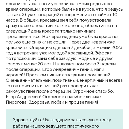
организовывала, но и успокаивала моих родных во
время операции, которые были не в курсе, что я решусь
на такой букет операций и повремени это займет 10
часов. В общем, красавицей я себя почувствовала
сразу после операции, хотя конечно, объективно на
следующий день красота только начинала
проклёвываться. Но через неделю уже была красотка,
только еще синяки не сошли. Через две недели уже
красавица. Операцию сделали 7 декабря, а Новый 2023
год я встречала уже молодой красавицей. Эффект
потрясающий, сама себе завидую. Родные и друзья
говорят минус 20 лет. На вложенном фото 3 недели
после операции. Егор Андреевич - гений, маг и
чародей! При этом никаких звездных проявлений.
Очень внимательный, позитивный, энергичный и всегда
готов пояснить и лишний раз проверить как
самочувствие после операции. Огромное спасибо,
Егор Андреевич! Огромное спасибо клинике
Пирогова! Здоровья, любви и процветания!
Здравствуйте! Благодарим за высокую оценку
работы нашего ведущего пластического