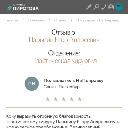
Главная
О клинике
Отзывы
Пользователь НаПоправку
Отзыв о:
Парыгин Егор Андреевич
Отделение:
Пластическая хирургия
Пользователь НаПоправку
ПН
Санкт-Петербург
Хочу выразить огромную благодарность
пластическому хирургу Парыгину Егору Андреевичу за
мое чудесное преображение! Великолепный