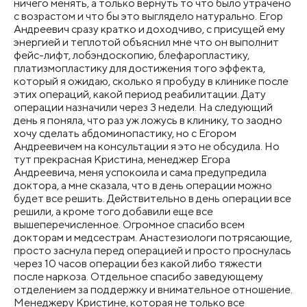
ничего менять, а только вернуть то что было утрачено
с возрастом и что бы это выглядело натурально. Егор
Андреевич сразу кратко и доходчиво, с присущей ему
энергией и теплотой объяснил мне что он выполнит
фейс-лифт, лобэндоскопию, блефаропластику,
платизмопластику для достижения того эффекта,
который я ожидаю, сколько я пробуду в клинике после
этих операций, какой период реабилитации. Дату
операции назначили через 3 недели. На следующий
день я поняла, что раз уж ложусь в клинику, то заодно
хочу сделать абдоминопастику, но с Егором
Андреевичем на консультации я это не обсудила. Но
тут прекрасная Кристина, менеджер Егора
Андреевича, меня успокоила и сама предупредила
доктора, а мне сказала, что в день операции можно
будет все решить. Действительно в день операции все
решили, а кроме того добавили еще все
вышеперечисленное. Огромное спасибо всем
докторам и медсестрам. Анастезиологи потрясающие,
просто заснула перед операцией и просто проснулась
через 10 часов операции без какой либо тяжести
после наркоза. Отдельное спасибо заведующему
отделением за поддержку и внимательное отношение.
Менеджеру Кристине, которая не только все