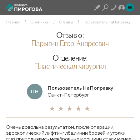
Главная
О клинике
Отзывы
Пользователь НаПоправку
Отзыв о:
Парыгин Егор Андреевич
Отделение:
Пластическая хирургия
Пользователь НаПоправку
ПН
Санкт-Петербург
Очень довольна результатом, после операции,
эдоскопический лифтинг лба,линии бровей и уголки
глаз приподнялись,межбровные морщины стали менее